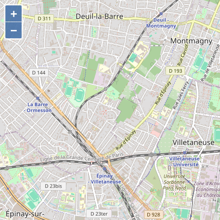
+
+
−
−