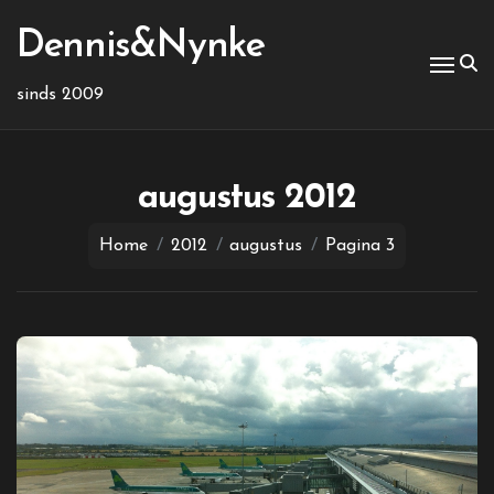
Ga
naar
Dennis&Nynke
de
inhoud
sinds 2009
augustus 2012
Home
2012
augustus
Pagina 3