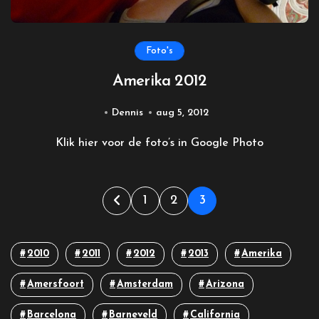
Foto's
Amerika 2012
Dennis
aug 5, 2012
Klik hier voor de foto’s in Google Photo
Berichten
1
2
3
paginering
2010
2011
2012
2013
Amerika
Amersfoort
Amsterdam
Arizona
Barcelona
Barneveld
California