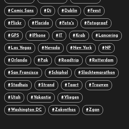
Comic Sans
Dj
Dublin
Feest
Flickr
Florida
Foto's
Fotograaf
GPS
IPhone
IT
Krab
Lancering
Las Vegas
Nevada
New York
NP
Orlando
Pak
Roadtrip
Rotterdam
San Francisco
Schiphol
Slachtemarathon
Stadhuis
Strand
Taart
Trouwen
Utah
Vakantie
Vliegen
Washington DC
Zakynthos
Zgan