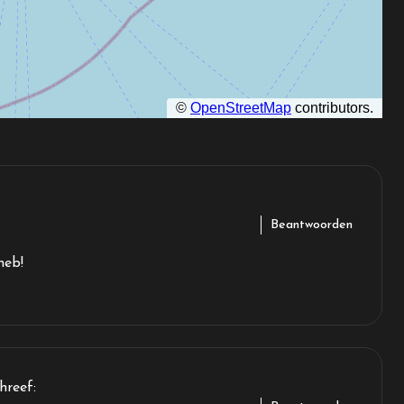
Beantwoorden
heb!
hreef: