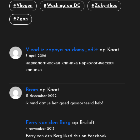
Vliegen
Washington DC
Zakynthos
Zgan
Vivod iz zapoya na domy_odkt
op
Kaart
5 april 2026
наркологическая клиника наркологическая
клиника .
Bram
op
Kaart
11 december 2022
ik vind dat je het goed gesoorteerd heb!
Ferry van den Berg
op
Bruiloft
4 november 2013
Ferry van den Berg liked this on Facebook.