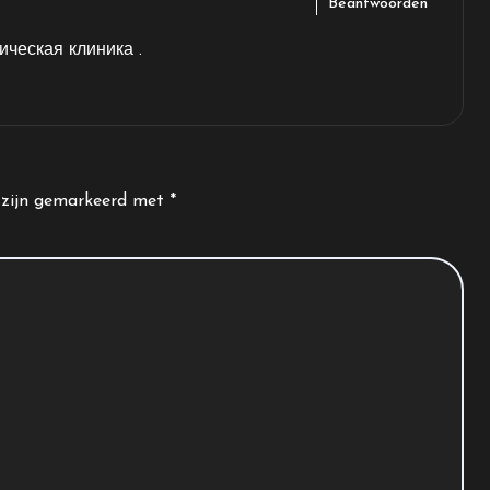
Beantwoorden
ическая клиника
.
n zijn gemarkeerd met
*