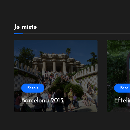
Je miste
Foto's
Foto'
Barcelona 2013
Eftel