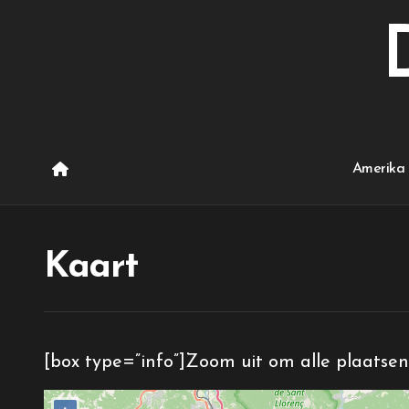
Ga
naar
de
inhoud
Amerika 
Kaart
[box type=”info”]Zoom uit om alle plaatsen 