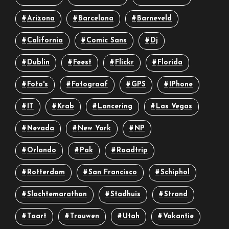
Arizona
Barcelona
Barneveld
California
Comic Sans
Dj
Dublin
Feest
Flickr
Florida
Foto's
Fotograaf
GPS
IPhone
IT
Krab
Lancering
Las Vegas
Nevada
New York
NP
Orlando
Pak
Roadtrip
Rotterdam
San Francisco
Schiphol
Slachtemarathon
Stadhuis
Strand
Taart
Trouwen
Utah
Vakantie