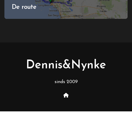
De route
Dennis&Nynke
sinds 2009
Copyright © Alle rechten voorbehouden
|
BlogData
door
Themeansar
.