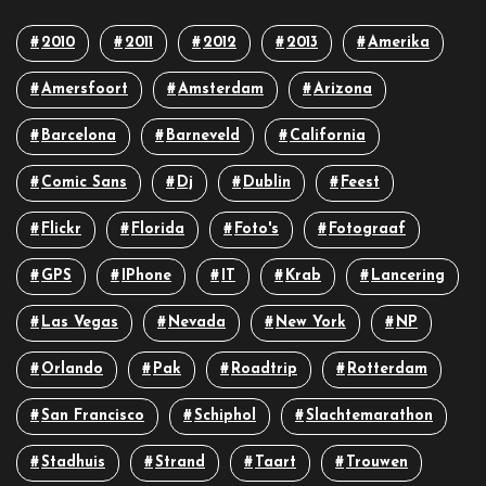
2010
2011
2012
2013
Amerika
Amersfoort
Amsterdam
Arizona
Barcelona
Barneveld
California
Comic Sans
Dj
Dublin
Feest
Flickr
Florida
Foto's
Fotograaf
GPS
IPhone
IT
Krab
Lancering
Las Vegas
Nevada
New York
NP
Orlando
Pak
Roadtrip
Rotterdam
San Francisco
Schiphol
Slachtemarathon
Stadhuis
Strand
Taart
Trouwen