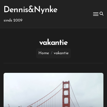
Ga
naar
Dennis&Nynke
de
inhoud
sinds 2009
vakantie
Home
vakantie