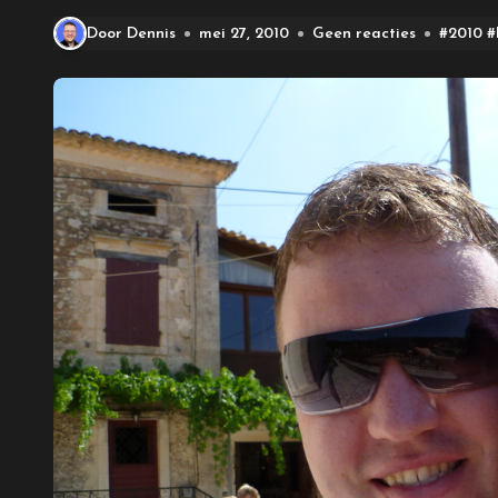
Door Dennis
mei 27, 2010
Geen reacties
#
2010
#