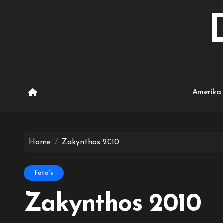
Ga
naar
de
inhoud
Amerika 
Home
Zakynthos 2010
Foto's
Zakynthos 2010