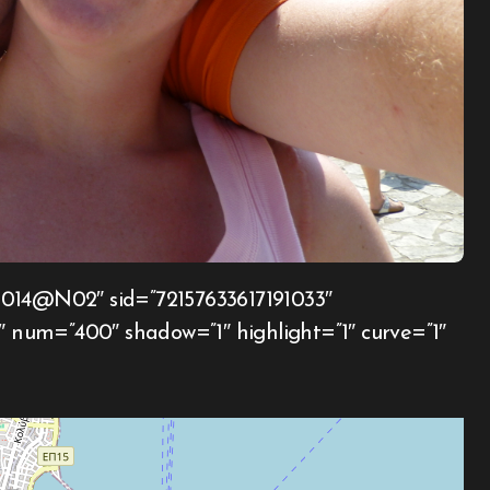
0″ num=”400″ shadow=”1″ highlight=”1″ curve=”1″