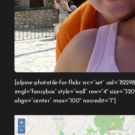
[alpine-phototile-for-flickr src=”set” uid=”82298014@N02″ sid=”72157633617191033″
imgl=”fancybox” style=”wall” row=”4″ size=”32
align=”center” max=”100″ nocredit=”1″]