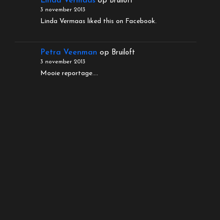
Linda Vermaas
op
Bruiloft
3 november 2013
Linda Vermaas liked this on Facebook.
Petra Veenman
op
Bruiloft
3 november 2013
Mooie reportage....