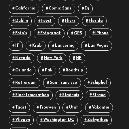
California
Comic Sans
Dj
Dublin
Feest
Flickr
Florida
Foto's
Fotograaf
GPS
IPhone
IT
Krab
Lancering
Las Vegas
Nevada
New York
NP
Orlando
Pak
Roadtrip
Rotterdam
San Francisco
Schiphol
Slachtemarathon
Stadhuis
Strand
Taart
Trouwen
Utah
Vakantie
Vliegen
Washington DC
Zakynthos