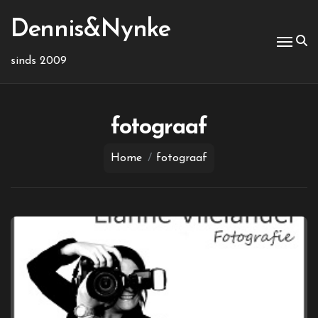
Ga
naar
Dennis&Nynke
de
inhoud
sinds 2009
fotograaf
Home
fotograaf