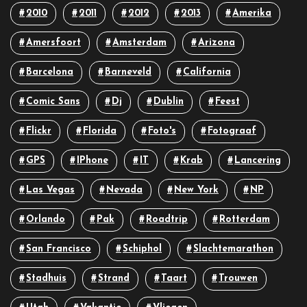
2010
2011
2012
2013
Amerika
Amersfoort
Amsterdam
Arizona
Barcelona
Barneveld
California
Comic Sans
Dj
Dublin
Feest
Flickr
Florida
Foto's
Fotograaf
GPS
IPhone
IT
Krab
Lancering
Las Vegas
Nevada
New York
NP
Orlando
Pak
Roadtrip
Rotterdam
San Francisco
Schiphol
Slachtemarathon
Stadhuis
Strand
Taart
Trouwen