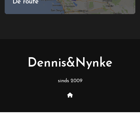
De route
Dennis&Nynke
sinds 2009
Copyright © Alle rechten voorbehouden
|
BlogData
door
Themeansar
.