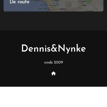
De route
Dennis&Nynke
sinds 2009
Copyright © Alle rechten voorbehouden
|
BlogData
door
Themeansar
.