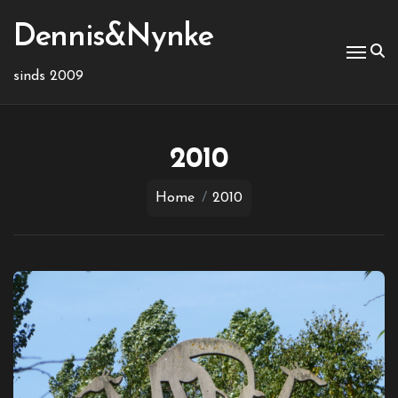
Ga
naar
Dennis&Nynke
de
inhoud
sinds 2009
2010
Home
2010