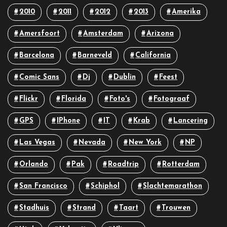
2010
2011
2012
2013
Amerika
Amersfoort
Amsterdam
Arizona
Barcelona
Barneveld
California
Comic Sans
Dj
Dublin
Feest
Flickr
Florida
Foto's
Fotograaf
GPS
IPhone
IT
Krab
Lancering
Las Vegas
Nevada
New York
NP
Orlando
Pak
Roadtrip
Rotterdam
San Francisco
Schiphol
Slachtemarathon
Stadhuis
Strand
Taart
Trouwen