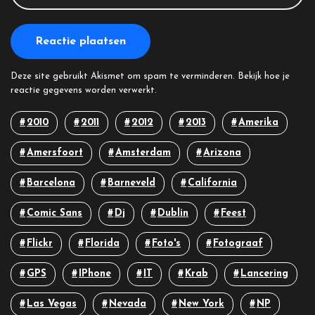
Deze site gebruikt Akismet om spam te verminderen.
Bekijk hoe je
reactie gegevens worden verwerkt
.
2010
2011
2012
2013
Amerika
Amersfoort
Amsterdam
Arizona
Barcelona
Barneveld
California
Comic Sans
Dj
Dublin
Feest
Flickr
Florida
Foto's
Fotograaf
GPS
IPhone
IT
Krab
Lancering
Las Vegas
Nevada
New York
NP