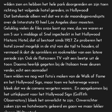
wilden zien en hebben het hele park doorgereden en zijn toen
richting het volgende hotel gereden, in Hollywood!
Dat betekende alleen wel dat we in de maandagavondspits
over de Interstate 10 heel Los Angeles door moesten.
Gelukkig vielen de files onze kant op mee, dus we waren er
om 5 uur ’s middags al. Snel ingecheckt in het Hollywood
Historic Hotel, dat al bestaat sinds 1927. Ze proberen het
hotel zoveel mogelijk in de stijl van die tijd te houden, al
vermoed ik dat de sprinklers en rookmelder van een latere
periode zijn. Ook de flatscreen TV valt een beetje uit de
toon. Daarna heerlijk gegeten bij de Italiaan twee deuren
verder, echt een aanrader!
Toen wilden we nog wat foto’s maken van de Walk of Fame
en het Hollywood Sign, maar toen we halverwege waren
bleek dat we de camera vergeten waren… En aangekomen bij
het uitkijkpunt voor het Hollywood Sign (Griffith
Observatory) bleek het onverlicht te zijn… Onverrichter
zaken zijn we hotelwaarts gekeerd en gaan we maar lekker