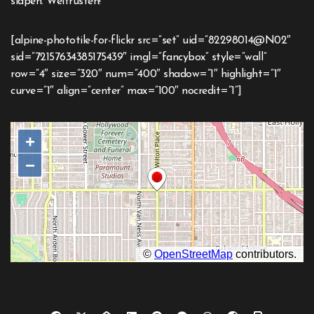
slapen. Weltrusten!
[alpine-phototile-for-flickr src=”set” uid=”82298014@N02″
sid=”72157634385175439″ imgl=”fancybox” style=”wall”
row=”4″ size=”320″ num=”400″ shadow=”1″ highlight=”1″
curve=”1″ align=”center” max=”100″ nocredit=”1”]