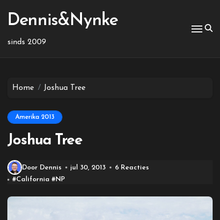
Ga
naar
Dennis&Nynke
de
inhoud
sinds 2009
Home
Joshua Tree
Amerika 2013
Joshua Tree
Door Dennis
jul 30, 2013
6 Reacties
#
California
#
NP