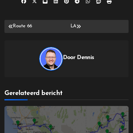
Bericht
Route 66
LA
navigatie
Door
Dennis
Gerelateerd bericht