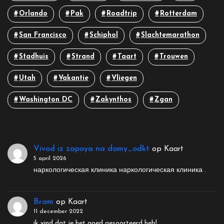
Orlando
Pak
Roadtrip
Rotterdam
San Francisco
Schiphol
Slachtemarathon
Stadhuis
Strand
Taart
Trouwen
Utah
Vakantie
Vliegen
Washington DC
Zakynthos
Zgan
Vivod iz zapoya na domy_odkt
op
Kaart
5 april 2026
наркологическая клиника наркологическая клиника .
Bram
op
Kaart
11 december 2022
ik vind dat je het goed gesoorteerd heb!